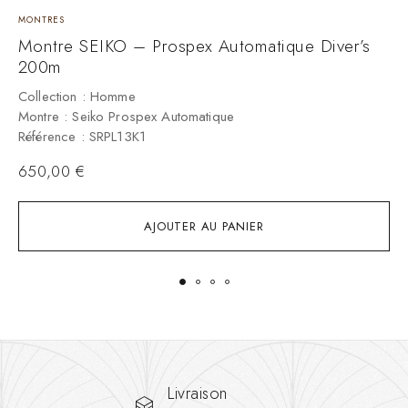
MONTRES
M
Montre SEIKO – Prospex Automatique Diver’s
M
200m
C
M
Collection : Homme
R
Montre : Seiko Prospex Automatique
Référence : SRPL13K1
650,00
€
AJOUTER AU PANIER
Livraison