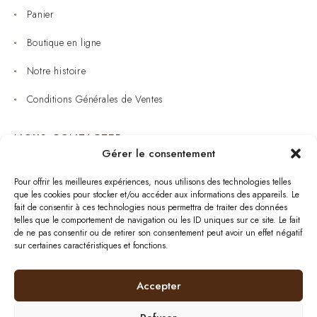
Panier
Boutique en ligne
Notre histoire
Conditions Générales de Ventes
NOUS CONTACTER
Gérer le consentement
Joaillerie : 05 53 53 11 79
Pour offrir les meilleures expériences, nous utilisons des technologies telles
que les cookies pour stocker et/ou accéder aux informations des appareils. Le
Bijouterie : 05 53 53 64 11
fait de consentir à ces technologies nous permettra de traiter des données
telles que le comportement de navigation ou les ID uniques sur ce site. Le fait
Mardi au Samedi: 09:00 - 19:00
de ne pas consentir ou de retirer son consentement peut avoir un effet négatif
sur certaines caractéristiques et fonctions.
bijouterie.lavergne@orange.fr
Accepter