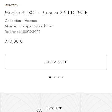
MONTRES
M
Montre SEIKO – Prospex SPEEDTIMER
M
W
Collection : Homme
Montre: Prospex Speedtimer
C
Référence: SSC939P1
M
R
770,00
€
LIRE LA SUITE
Livraison