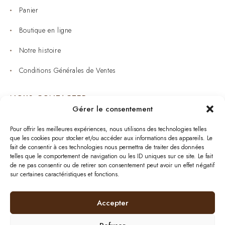
Panier
Boutique en ligne
Notre histoire
Conditions Générales de Ventes
NOUS CONTACTER
Gérer le consentement
Joaillerie : 05 53 53 11 79
Pour offrir les meilleures expériences, nous utilisons des technologies telles
que les cookies pour stocker et/ou accéder aux informations des appareils. Le
Bijouterie : 05 53 53 64 11
fait de consentir à ces technologies nous permettra de traiter des données
telles que le comportement de navigation ou les ID uniques sur ce site. Le fait
Mardi au Samedi: 09:00 - 19:00
de ne pas consentir ou de retirer son consentement peut avoir un effet négatif
sur certaines caractéristiques et fonctions.
bijouterie.lavergne@orange.fr
Accepter