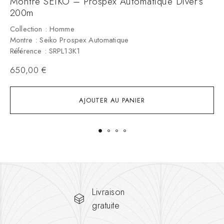
Montre SEIKO – Prospex Automatique Diver’s
M
200m
C
M
Collection : Homme
R
Montre : Seiko Prospex Automatique
Référence : SRPL13K1
650,00
€
AJOUTER AU PANIER
Livraison
gratuite