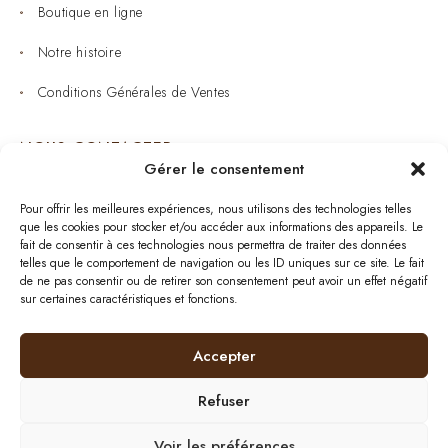
Boutique en ligne
Notre histoire
Conditions Générales de Ventes
NOUS CONTACTER
Gérer le consentement
Joaillerie : 05 53 53 11 79
Pour offrir les meilleures expériences, nous utilisons des technologies telles
que les cookies pour stocker et/ou accéder aux informations des appareils. Le
Bijouterie : 05 53 53 64 11
fait de consentir à ces technologies nous permettra de traiter des données
telles que le comportement de navigation ou les ID uniques sur ce site. Le fait
Mardi au Samedi: 09:00 - 19:00
de ne pas consentir ou de retirer son consentement peut avoir un effet négatif
sur certaines caractéristiques et fonctions.
bijouterie.lavergne@orange.fr
Accepter
Refuser
Plan de site
| © 2024
BurdiWeb
| Tous droits
réservés
|
Mentions Légales
Voir les préférences