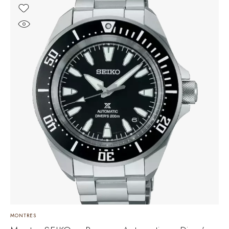
MONTRES
M