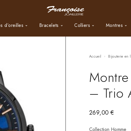
s d’oreilles
Bracelets
Colliers
Montres
Accueil
Bijouterie en 
Montre
– Trio 
269,00
€
Collection Homme