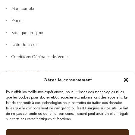
Mon compte
Panier
Boutique en ligne
Notre histoire
Conditions Générales de Ventes
NOUS CONTACTER
Gérer le consentement
Joaillerie : 05 53 53 11 79
Pour offrir les meilleures expériences, nous utilisons des technologies telles
que les cookies pour stocker et/ou accéder aux informations des appareils. Le
Bijouterie : 05 53 53 64 11
fait de consentir à ces technologies nous permettra de traiter des données
telles que le comportement de navigation ou les ID uniques sur ce site. Le fait
Mardi au Samedi: 09:00 - 19:00
de ne pas consentir ou de retirer son consentement peut avoir un effet négatif
sur certaines caractéristiques et fonctions.
bijouterie.lavergne@orange.fr