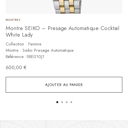
MONTRES
M
Montre SEIKO – Presage Automatique Cocktail
M
White Lady
«
Collection : Femme
C
Montre : Seiko Presage Automatique
M
Référence: SRE010J1
R
600,00
€
4
AJOUTER AU PANIER