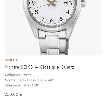
MONTRES
M
Montre SEIKO – Classique Quartz
M
Collection :Dame
C
Montre: Seiko Classique Quartz
M
Référence : SUR465P1
R
250,00
€