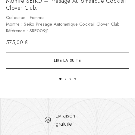
Montre SEIKO – Presage Automatique Cocktail
M
Clover Club.
C
M
Collection : Femme
R
Montre : Seiko Presage Automatique Cocktail Clover Club.
Référence : SRE009J1
575,00
€
LIRE LA SUITE
Livraison
gratuite