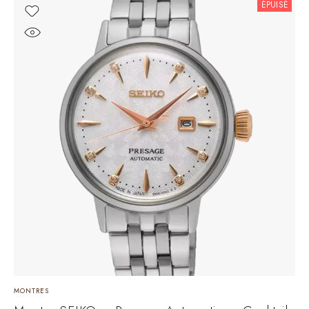
ÉPUISÉ
MONTRES
M