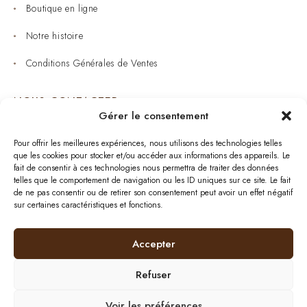
Boutique en ligne
Notre histoire
Conditions Générales de Ventes
NOUS CONTACTER
Gérer le consentement
Joaillerie : 05 53 53 11 79
Pour offrir les meilleures expériences, nous utilisons des technologies telles
que les cookies pour stocker et/ou accéder aux informations des appareils. Le
Bijouterie : 05 53 53 64 11
fait de consentir à ces technologies nous permettra de traiter des données
telles que le comportement de navigation ou les ID uniques sur ce site. Le fait
Mardi au Samedi: 09:00 - 19:00
de ne pas consentir ou de retirer son consentement peut avoir un effet négatif
sur certaines caractéristiques et fonctions.
bijouterie.lavergne@orange.fr
Accepter
Refuser
Plan de site
| © 2024
BurdiWeb
| Tous droits
réservés
|
Mentions Légales
Voir les préférences