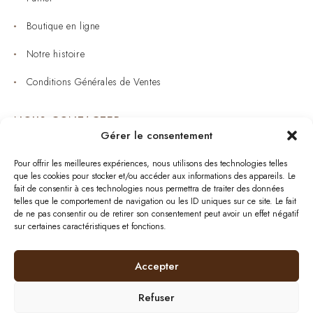
Boutique en ligne
Notre histoire
Conditions Générales de Ventes
NOUS CONTACTER
Gérer le consentement
Joaillerie : 05 53 53 11 79
Pour offrir les meilleures expériences, nous utilisons des technologies telles
que les cookies pour stocker et/ou accéder aux informations des appareils. Le
Bijouterie : 05 53 53 64 11
fait de consentir à ces technologies nous permettra de traiter des données
telles que le comportement de navigation ou les ID uniques sur ce site. Le fait
Mardi au Samedi: 09:00 - 19:00
de ne pas consentir ou de retirer son consentement peut avoir un effet négatif
sur certaines caractéristiques et fonctions.
bijouterie.lavergne@orange.fr
Accepter
Refuser
Plan de site
| © 2024
BurdiWeb
| Tous droits