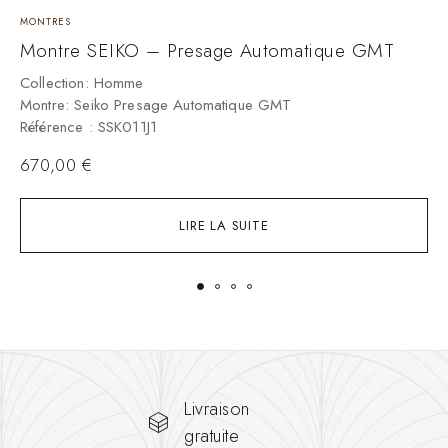
MONTRES
M
Montre SEIKO – Presage Automatique GMT
M
Collection: Homme
C
Montre: Seiko Presage Automatique GMT
M
Référence : SSK011J1
R
670,00
€
LIRE LA SUITE
Livraison
gratuite