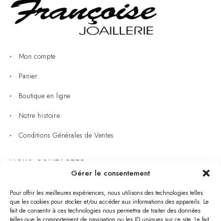
Mon compte
Panier
Boutique en ligne
Notre histoire
Conditions Générales de Ventes
NOUS CONTACTER
Gérer le consentement
Joaillerie : 05 53 53 11 79
Pour offrir les meilleures expériences, nous utilisons des technologies telles
que les cookies pour stocker et/ou accéder aux informations des appareils. Le
Bijouterie : 05 53 53 64 11
fait de consentir à ces technologies nous permettra de traiter des données
telles que le comportement de navigation ou les ID uniques sur ce site. Le fait