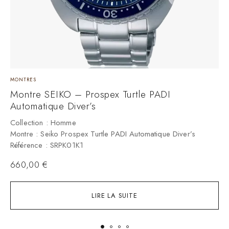
MONTRES
M
Montre SEIKO – Prospex Turtle PADI
M
Automatique Diver’s
C
M
Collection : Homme
R
Montre : Seiko Prospex Turtle PADI Automatique Diver’s
Référence : SRPK01K1
660,00
€
LIRE LA SUITE