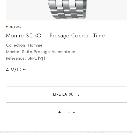
MONTRES
M
Montre SEIKO – Presage Cocktail Time
M
Collection: Homme
Montre: Seiko Presage Automatique
C
Référence: SRPE19J1
M
R
419,00
€
LIRE LA SUITE