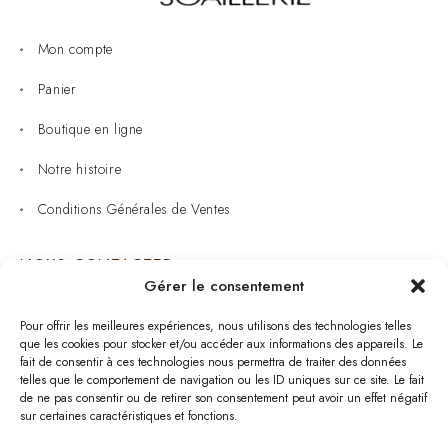
Mon compte
Panier
Boutique en ligne
Notre histoire
Conditions Générales de Ventes
NOUS CONTACTER
Gérer le consentement
Joaillerie : 05 53 53 11 79
Pour offrir les meilleures expériences, nous utilisons des technologies telles
que les cookies pour stocker et/ou accéder aux informations des appareils. Le
Bijouterie : 05 53 53 64 11
fait de consentir à ces technologies nous permettra de traiter des données
telles que le comportement de navigation ou les ID uniques sur ce site. Le fait
Mardi au Samedi: 09:00 - 19:00
de ne pas consentir ou de retirer son consentement peut avoir un effet négatif
sur certaines caractéristiques et fonctions.
bijouterie.lavergne@orange.fr