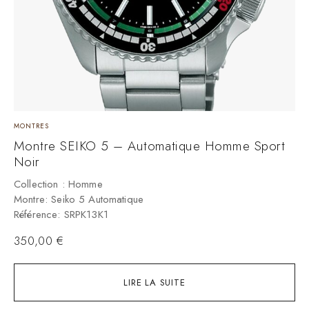
MONTRES
M
Montre SEIKO 5 – Automatique Homme Sport
M
Noir
S
Collection : Homme
C
Montre: Seiko 5 Automatique
M
Référence: SRPK13K1
R
350,00
€
LIRE LA SUITE