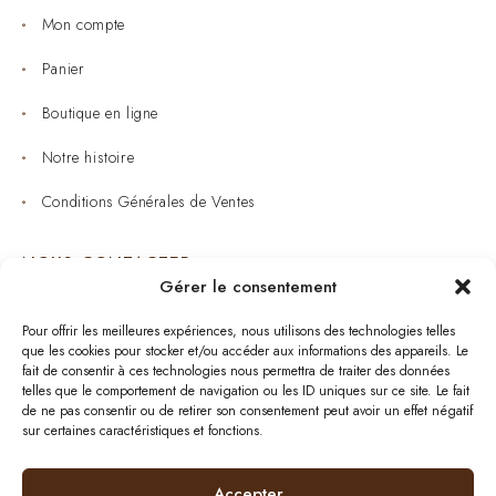
Mon compte
Panier
Boutique en ligne
Notre histoire
Conditions Générales de Ventes
NOUS CONTACTER
Gérer le consentement
Joaillerie : 05 53 53 11 79
Pour offrir les meilleures expériences, nous utilisons des technologies telles
que les cookies pour stocker et/ou accéder aux informations des appareils. Le
Bijouterie : 05 53 53 64 11
fait de consentir à ces technologies nous permettra de traiter des données
telles que le comportement de navigation ou les ID uniques sur ce site. Le fait
Mardi au Samedi: 09:00 - 19:00
de ne pas consentir ou de retirer son consentement peut avoir un effet négatif
sur certaines caractéristiques et fonctions.
bijouterie.lavergne@orange.fr
Accepter