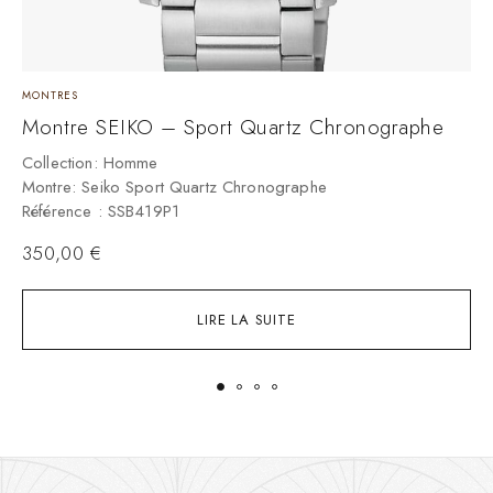
MONTRES
M
Montre SEIKO – Sport Quartz Chronographe
Collection: Homme
C
Montre: Seiko Sport Quartz Chronographe
M
Référence : SSB419P1
R
350,00
€
LIRE LA SUITE