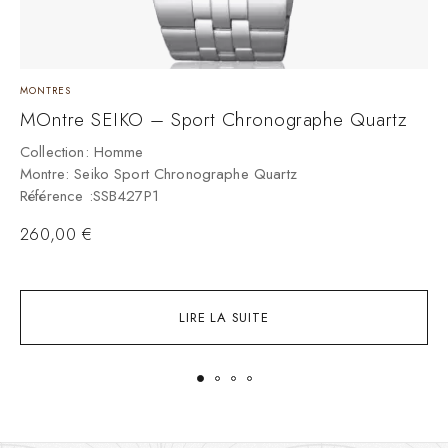
MONTRES
M
MOntre SEIKO – Sport Chronographe Quartz
M
–
Collection: Homme
Montre: Seiko Sport Chronographe Quartz
C
Référence :SSB427P1
M
R
260,00
€
LIRE LA SUITE