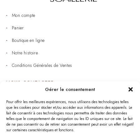
Mon compte
Panier
Boutique en ligne
Notre histoire
Conditions Générales de Ventes
NOUS CONTACTER
Gérer le consentement
Joaillerie : 05 53 53 11 79
Pour offrir les meilleures expériences, nous utilisons des technologies telles
que les cookies pour stocker et/ou accéder aux informations des appareils. Le
Bijouterie : 05 53 53 64 11
fait de consentir à ces technologies nous permettra de traiter des données
telles que le comportement de navigation ou les ID uniques sur ce site. Le fait
Mardi au Samedi: 09:00 - 19:00
de ne pas consentir ou de retirer son consentement peut avoir un effet négatif
sur certaines caractéristiques et fonctions.
bijouterie.lavergne@orange.fr