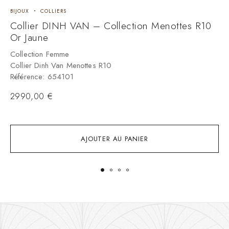
BIJOUX
COLLIERS
C
Collier DINH VAN – Collection Menottes R10
C
Or Jaune
C
A
Collection Femme
r
Collier Dinh Van Menottes R10
Référence: 654101
3
2990,00
€
AJOUTER AU PANIER