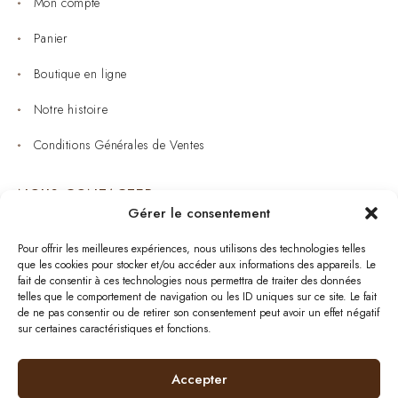
Mon compte
Panier
Boutique en ligne
Notre histoire
Conditions Générales de Ventes
NOUS CONTACTER
Gérer le consentement
Joaillerie : 05 53 53 11 79
Pour offrir les meilleures expériences, nous utilisons des technologies telles
que les cookies pour stocker et/ou accéder aux informations des appareils. Le
Bijouterie : 05 53 53 64 11
fait de consentir à ces technologies nous permettra de traiter des données
telles que le comportement de navigation ou les ID uniques sur ce site. Le fait
Mardi au Samedi: 09:00 - 19:00
de ne pas consentir ou de retirer son consentement peut avoir un effet négatif
sur certaines caractéristiques et fonctions.
bijouterie.lavergne@orange.fr
Accepter