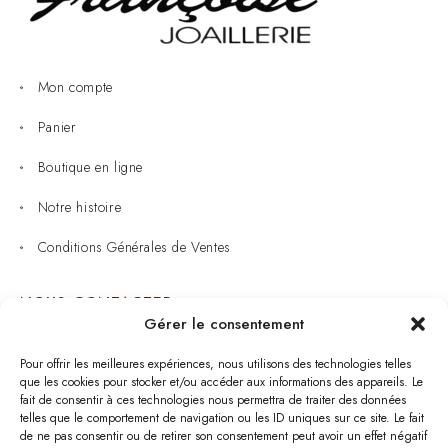
Mon compte
Panier
Boutique en ligne
Notre histoire
Conditions Générales de Ventes
NOUS CONTACTER
Gérer le consentement
Joaillerie : 05 53 53 11 79
Pour offrir les meilleures expériences, nous utilisons des technologies telles
que les cookies pour stocker et/ou accéder aux informations des appareils. Le
Bijouterie : 05 53 53 64 11
fait de consentir à ces technologies nous permettra de traiter des données
telles que le comportement de navigation ou les ID uniques sur ce site. Le fait
Mardi au Samedi: 09:00 - 19:00
de ne pas consentir ou de retirer son consentement peut avoir un effet négatif