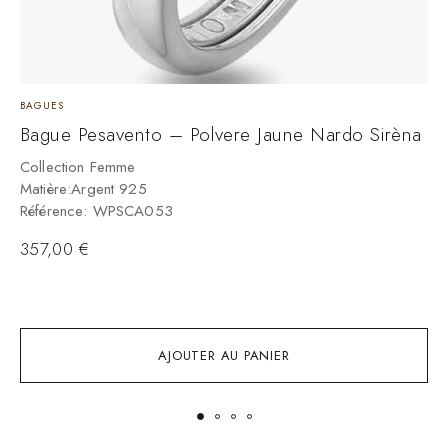
BAGUES
B
Bague Pesavento – Polvere Jaune Nardo Sirèna
B
A
Collection Femme
B
Matière:Argent 925
Référence: WPSCA053
M
G
357,00
€
R
AJOUTER AU PANIER