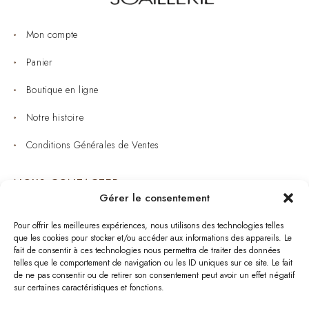
Mon compte
Panier
Boutique en ligne
Notre histoire
Conditions Générales de Ventes
NOUS CONTACTER
Gérer le consentement
Joaillerie : 05 53 53 11 79
Pour offrir les meilleures expériences, nous utilisons des technologies telles
que les cookies pour stocker et/ou accéder aux informations des appareils. Le
Bijouterie : 05 53 53 64 11
fait de consentir à ces technologies nous permettra de traiter des données
telles que le comportement de navigation ou les ID uniques sur ce site. Le fait
Mardi au Samedi: 09:00 - 19:00
de ne pas consentir ou de retirer son consentement peut avoir un effet négatif
sur certaines caractéristiques et fonctions.
bijouterie.lavergne@orange.fr