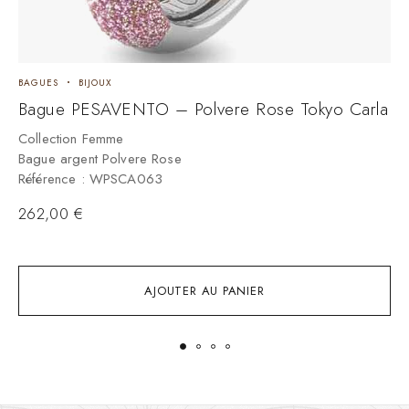
BAGUES
BIJOUX
B
Bague PESAVENTO – Polvere Rose Tokyo Carla
B
–
Collection Femme
Bague argent Polvere Rose
C
Référence : WPSCA063
B
R
262,00
€
AJOUTER AU PANIER