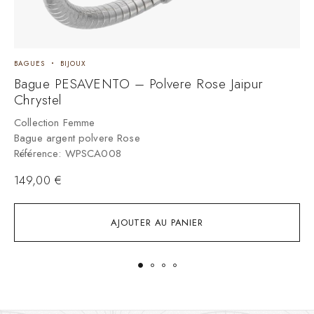
BAGUES
BIJOUX
B
Bague PESAVENTO – Polvere Rose Jaipur
B
Chrystel
Collection Femme
C
Bague argent polvere Rose
B
Référence: WPSCA008
R
149,00
€
3
AJOUTER AU PANIER