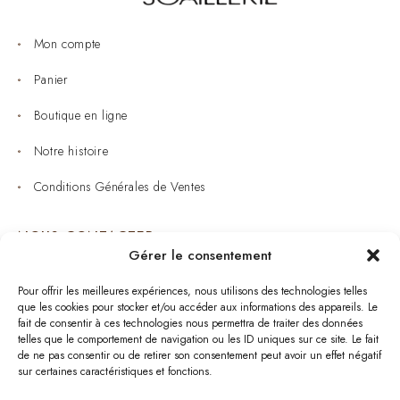
Mon compte
Panier
Boutique en ligne
Notre histoire
Conditions Générales de Ventes
NOUS CONTACTER
Gérer le consentement
Joaillerie : 05 53 53 11 79
Pour offrir les meilleures expériences, nous utilisons des technologies telles
que les cookies pour stocker et/ou accéder aux informations des appareils. Le
Bijouterie : 05 53 53 64 11
fait de consentir à ces technologies nous permettra de traiter des données
telles que le comportement de navigation ou les ID uniques sur ce site. Le fait
Mardi au Samedi: 09:00 - 19:00
de ne pas consentir ou de retirer son consentement peut avoir un effet négatif
sur certaines caractéristiques et fonctions.
bijouterie.lavergne@orange.fr