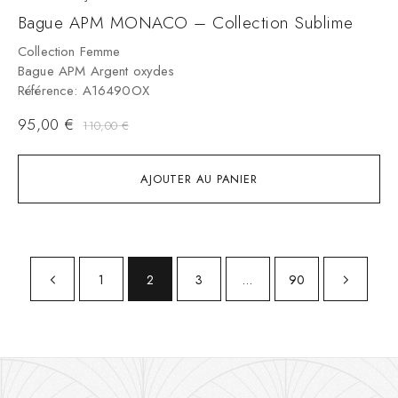
Bague APM MONACO – Collection Sublime
Collection Femme
Bague APM Argent oxydes
Référence: A16490OX
95,00
€
110,00
€
AJOUTER AU PANIER
1
2
3
…
90