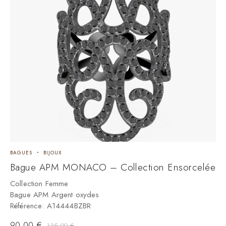
BAGUES
BIJOUX
Bague APM MONACO – Collection Ensorcelée
Collection Femme
Bague APM Argent oxydes
Référence: A14444BZBR
90,00
€
135,00
€