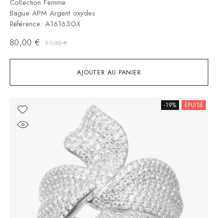
Collection Femme
Bague APM Argent oxydes
Référence: A16163OX
80,00
€
97,00
€
AJOUTER AU PANIER
-19%
ÉPUISÉ