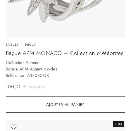
BAGUES
BIJOUX
Bague APM MONACO – Collection Météorites
Collection Femme
Bague APM Argent oxydes
Référence: A17080OX
100,00
€
125,00
€
AJOUTER AU PANIER
-18%