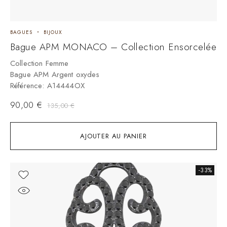
BAGUES
BIJOUX
Bague APM MONACO – Collection Ensorcelée
Collection Femme
Bague APM Argent oxydes
Référence: A14444OX
90,00
€
135,00
€
AJOUTER AU PANIER
-33%