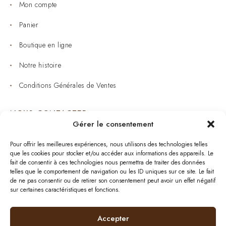
Mon compte
Panier
Boutique en ligne
Notre histoire
Conditions Générales de Ventes
NOUS CONTACTER
Gérer le consentement
Joaillerie : 05 53 53 11 79
Pour offrir les meilleures expériences, nous utilisons des technologies telles
que les cookies pour stocker et/ou accéder aux informations des appareils. Le
Bijouterie : 05 53 53 64 11
fait de consentir à ces technologies nous permettra de traiter des données
telles que le comportement de navigation ou les ID uniques sur ce site. Le fait
Mardi au Samedi: 09:00 - 19:00
de ne pas consentir ou de retirer son consentement peut avoir un effet négatif
sur certaines caractéristiques et fonctions.
bijouterie.lavergne@orange.fr
Accepter