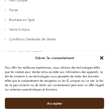
Mon compte
Panier
Boutique en ligne
Notre histoire
Conditions Générales de Ventes
NOUS CONTACTER
Gérer le consentement
Joaillerie : 05 53 53 11 79
Pour offrir les meilleures expériences, nous utilisons des technologies telles
que les cookies pour stocker et/ou accéder aux informations des appareils. Le
Bijouterie : 05 53 53 64 11
fait de consentir à ces technologies nous permettra de traiter des données
telles que le comportement de navigation ou les ID uniques sur ce site. Le fait
Mardi au Samedi: 09:00 - 19:00
de ne pas consentir ou de retirer son consentement peut avoir un effet négatif
sur certaines caractéristiques et fonctions.
bijouterie.lavergne@orange.fr
Accepter