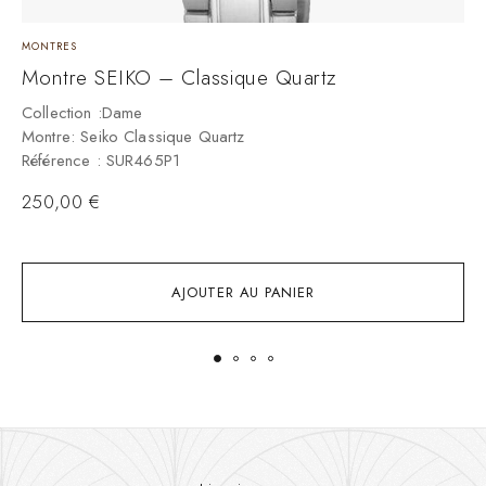
MONTRES
M
Montre SEIKO – Classique Quartz
M
Collection :Dame
C
Montre: Seiko Classique Quartz
M
Référence : SUR465P1
R
250,00
€
AJOUTER AU PANIER