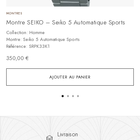
MONTRES
M
Montre SEIKO – Seiko 5 Automatique Sports
M
Collection: Homme
C
Montre: Seiko 5 Automatique Sports
M
Référence: SRPK33K1
R
350,00
€
AJOUTER AU PANIER
Livraison