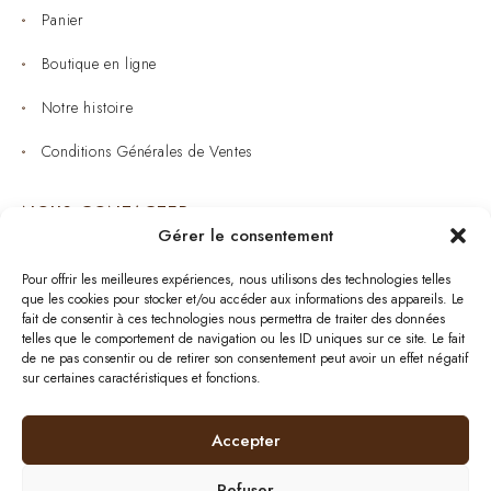
Panier
Boutique en ligne
Notre histoire
Conditions Générales de Ventes
NOUS CONTACTER
Gérer le consentement
Joaillerie : 05 53 53 11 79
Pour offrir les meilleures expériences, nous utilisons des technologies telles
que les cookies pour stocker et/ou accéder aux informations des appareils. Le
Bijouterie : 05 53 53 64 11
fait de consentir à ces technologies nous permettra de traiter des données
telles que le comportement de navigation ou les ID uniques sur ce site. Le fait
Mardi au Samedi: 09:00 - 19:00
de ne pas consentir ou de retirer son consentement peut avoir un effet négatif
sur certaines caractéristiques et fonctions.
bijouterie.lavergne@orange.fr
Accepter
Refuser
Plan de site
| © 2024
BurdiWeb
| Tous droits