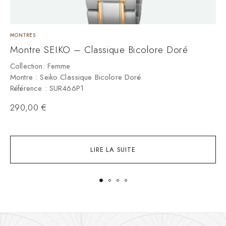
MONTRES
M
Montre SEIKO – Classique Bicolore Doré
M
Collection: Femme
C
Montre : Seiko Classique Bicolore Doré
M
Référence : SUR466P1
R
290,00
€
LIRE LA SUITE