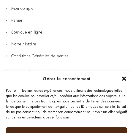
Mon compte
Panier
Boutique en ligne
Notre histoire
Conditions Générales de Ventes
NOUS CONTACTER
Gérer le consentement
Joaillerie : 05 53 53 11 79
Pour offrir les meilleures expériences, nous utilisons des technologies telles
que les cookies pour stocker et/ou accéder aux informations des appareils. Le
Bijouterie : 05 53 53 64 11
fait de consentir à ces technologies nous permettra de traiter des données
telles que le comportement de navigation ou les ID uniques sur ce site. Le fait
Mardi au Samedi: 09:00 - 19:00
de ne pas consentir ou de retirer son consentement peut avoir un effet négatif
sur certaines caractéristiques et fonctions.
bijouterie.lavergne@orange.fr