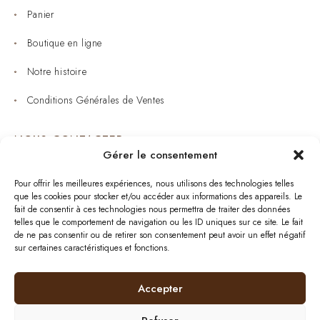
Panier
Boutique en ligne
Notre histoire
Conditions Générales de Ventes
NOUS CONTACTER
Gérer le consentement
Joaillerie : 05 53 53 11 79
Pour offrir les meilleures expériences, nous utilisons des technologies telles
que les cookies pour stocker et/ou accéder aux informations des appareils. Le
Bijouterie : 05 53 53 64 11
fait de consentir à ces technologies nous permettra de traiter des données
telles que le comportement de navigation ou les ID uniques sur ce site. Le fait
Mardi au Samedi: 09:00 - 19:00
de ne pas consentir ou de retirer son consentement peut avoir un effet négatif
sur certaines caractéristiques et fonctions.
bijouterie.lavergne@orange.fr
Accepter