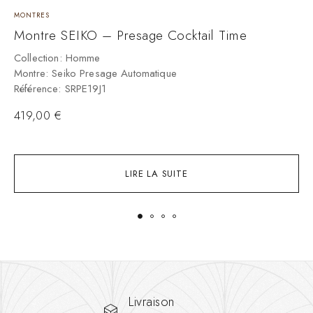
MONTRES
M
Montre SEIKO – Presage Cocktail Time
M
–
Collection: Homme
Montre: Seiko Presage Automatique
C
Référence: SRPE19J1
M
R
419,00
€
LIRE LA SUITE
Livraison