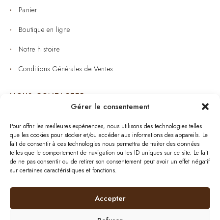
Panier
Boutique en ligne
Notre histoire
Conditions Générales de Ventes
NOUS CONTACTER
Gérer le consentement
Joaillerie : 05 53 53 11 79
Pour offrir les meilleures expériences, nous utilisons des technologies telles
que les cookies pour stocker et/ou accéder aux informations des appareils. Le
Bijouterie : 05 53 53 64 11
fait de consentir à ces technologies nous permettra de traiter des données
telles que le comportement de navigation ou les ID uniques sur ce site. Le fait
Mardi au Samedi: 09:00 - 19:00
de ne pas consentir ou de retirer son consentement peut avoir un effet négatif
sur certaines caractéristiques et fonctions.
bijouterie.lavergne@orange.fr
Accepter