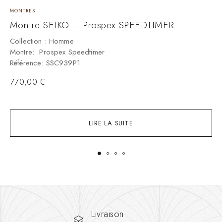
MONTRES
M
Montre SEIKO – Prospex SPEEDTIMER
M
Collection : Homme
C
Montre: Prospex Speedtimer
M
Référence: SSC939P1
R
770,00
€
4
LIRE LA SUITE
Livraison