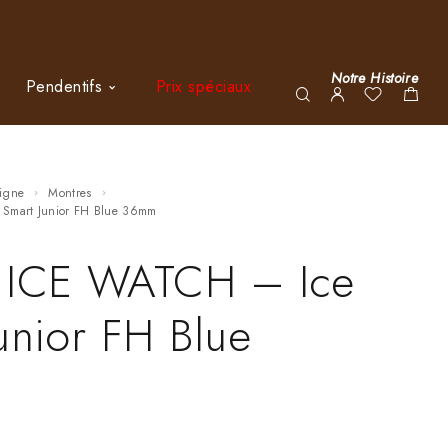
Notre Histoire
Pendentifs
Prix spéciaux
ligne
Montres
 Smart Junior FH Blue 36mm
 ICE WATCH – Ice
unior FH Blue