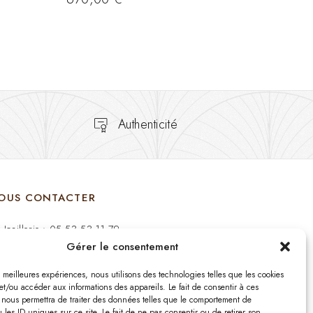
Authenticité
OUS CONTACTER
Joaillerie : 05 53 53 11 79
Gérer le consentement
Bijouterie : 05 53 53 64 11
es meilleures expériences, nous utilisons des technologies telles que les cookies
Mardi au Samedi: 09:00 - 19:00
et/ou accéder aux informations des appareils. Le fait de consentir à ces
 nous permettra de traiter des données telles que le comportement de
 les ID uniques sur ce site. Le fait de ne pas consentir ou de retirer son