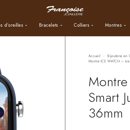
s d’oreilles
Bracelets
Colliers
Montres
Accueil
Bijouterie en 
Montre ICE WATCH – Ice
Montre
Smart J
36mm