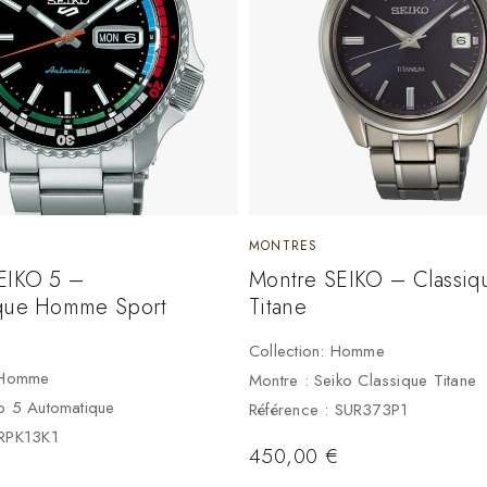
MONTRES
EIKO 5 –
Montre SEIKO – Classiq
que Homme Sport
Titane
Collection: Homme
: Homme
Montre : Seiko Classique Titane
o 5 Automatique
Référence : SUR373P1
SRPK13K1
450,00
€