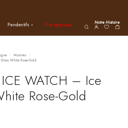
Notre Histoire
Pendentifs
Prix spéciaux
ligne
Montres
e Glam White Rose-Gold
 ICE WATCH – Ice
hite Rose-Gold