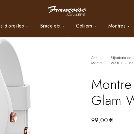
s d’oreilles
Bracelets
Colliers
Montres
Accueil
Bijouterie en 
Montre ICE WATCH – Ic
Montre
Glam W
99,00
€