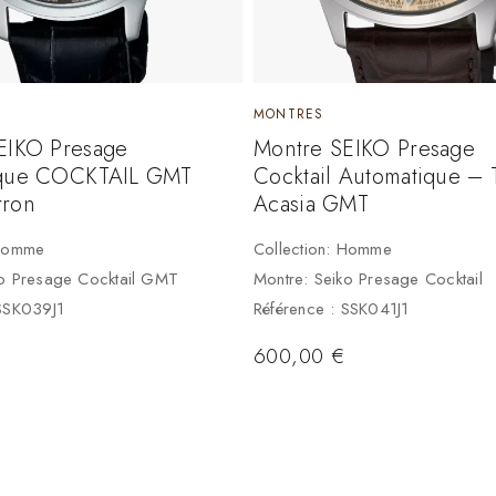
MONTRES
EIKO Presage
Montre SEIKO Presage
ique COCKTAIL GMT
Cocktail Automatique – 
rron
Acasia GMT
 Homme
Collection: Homme
ko Presage Cocktail GMT
Montre: Seiko Presage Cocktail
 SSK039J1
Référence : SSK041J1
600,00
€