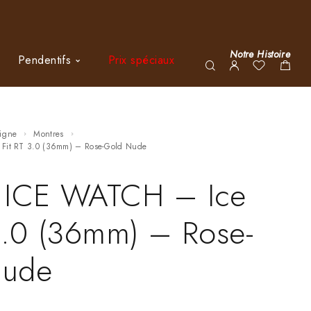
Notre Histoire
Pendentifs
Prix spéciaux
ligne
Montres
e Fit RT 3.0 (36mm) – Rose-Gold Nude
 ICE WATCH – Ice
3.0 (36mm) – Rose-
Nude