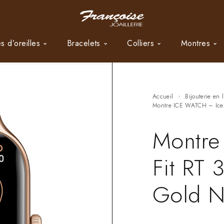
s d’oreilles
Bracelets
Colliers
Montres
Accueil
Bijouterie en 
Montre ICE WATCH – Ic
Montre
Fit RT 
Gold 