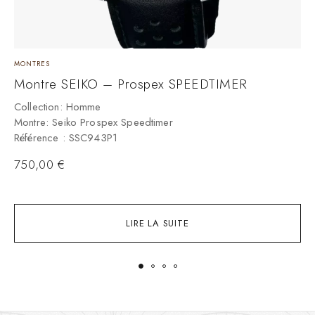
MONTRES
M
Montre SEIKO – Prospex SPEEDTIMER
M
Collection: Homme
Montre: Seiko Prospex Speedtimer
C
Référence : SSC943P1
M
R
750,00
€
LIRE LA SUITE