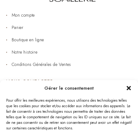
Mon compte
Panier
Boutique en ligne
Notre histoire
Conditions Générales de Ventes
NOUS CONTACTER
Gérer le consentement
Joaillerie : 05 53 53 11 79
Pour offrir les meilleures expériences, nous utilisons des technologies telles
que les cookies pour stocker et/ou accéder aux informations des appareils. Le
Bijouterie : 05 53 53 64 11
fait de consentir à ces technologies nous permettra de traiter des données
telles que le comportement de navigation ou les ID uniques sur ce site. Le fait
Mardi au Samedi: 09:00 - 19:00
de ne pas consentir ou de retirer son consentement peut avoir un effet négatif
sur certaines caractéristiques et fonctions.
bijouterie.lavergne@orange.fr