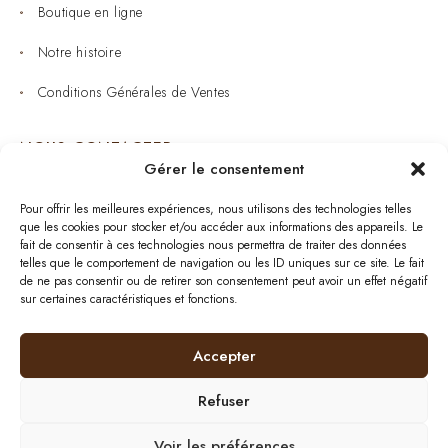
Boutique en ligne
Notre histoire
Conditions Générales de Ventes
NOUS CONTACTER
Gérer le consentement
Joaillerie : 05 53 53 11 79
Pour offrir les meilleures expériences, nous utilisons des technologies telles
que les cookies pour stocker et/ou accéder aux informations des appareils. Le
Bijouterie : 05 53 53 64 11
fait de consentir à ces technologies nous permettra de traiter des données
telles que le comportement de navigation ou les ID uniques sur ce site. Le fait
Mardi au Samedi: 09:00 - 19:00
de ne pas consentir ou de retirer son consentement peut avoir un effet négatif
sur certaines caractéristiques et fonctions.
bijouterie.lavergne@orange.fr
Accepter
Refuser
Plan de site
| © 2024
BurdiWeb
| Tous droits
réservés
|
Mentions Légales
Voir les préférences