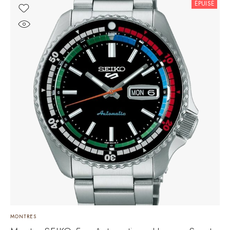
ÉPUISÉ
MONTRES
M