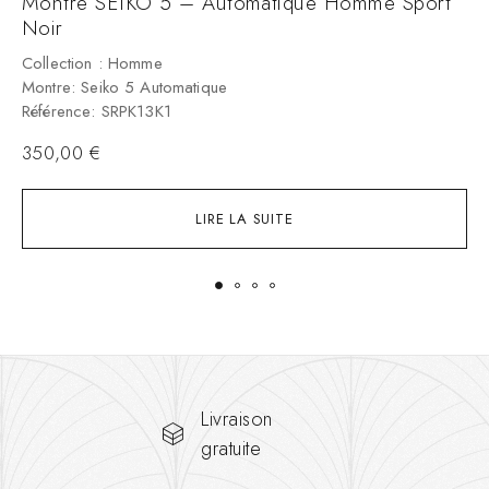
Montre SEIKO 5 – Automatique Homme Sport
M
Noir
C
M
Collection : Homme
R
Montre: Seiko 5 Automatique
Référence: SRPK13K1
350,00
€
LIRE LA SUITE
Livraison
gratuite