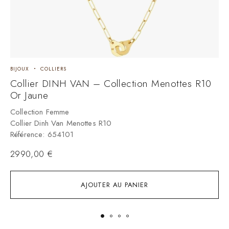
BIJOUX
COLLIERS
B
Collier DINH VAN – Collection Menottes R10
C
Or Jaune
C
Collection Femme
C
Collier Dinh Van Menottes R10
C
Référence: 654101
R
2990,00
€
1
AJOUTER AU PANIER