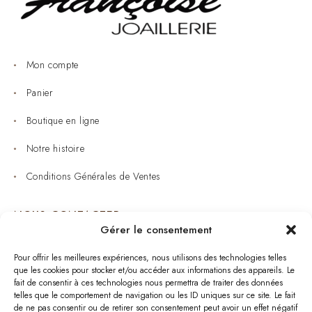
Mon compte
Panier
Boutique en ligne
Notre histoire
Conditions Générales de Ventes
NOUS CONTACTER
Gérer le consentement
Joaillerie : 05 53 53 11 79
Pour offrir les meilleures expériences, nous utilisons des technologies telles
que les cookies pour stocker et/ou accéder aux informations des appareils. Le
Bijouterie : 05 53 53 64 11
fait de consentir à ces technologies nous permettra de traiter des données
telles que le comportement de navigation ou les ID uniques sur ce site. Le fait
Mardi au Samedi: 09:00 - 19:00
de ne pas consentir ou de retirer son consentement peut avoir un effet négatif