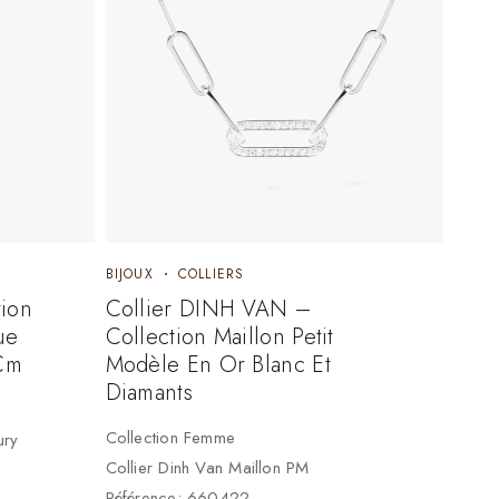
BIJOUX
COLLIERS
tion
Collier DINH VAN –
ue
Collection Maillon Petit
Cm
Modèle En Or Blanc Et
Diamants
Collection Femme
ury
Collier Dinh Van Maillon PM
Référence: 660422