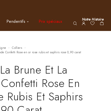
Notre Histoire
Pendentifs
Prix spéciaux
ligne
Colliers
onde Confetti Rose en or rose rubis et saphirs rose 0,90 carat
 La Brune Et La
Confetti Rose En
 Rubis Et Saphirs
,90 Carat