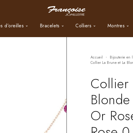
s d’oreilles
Bracelets
Colliers
Montres
Accueil
Bijouterie en 
Collier La Brune et La Bl
Collier
Blonde 
Or Rose
Rose 0