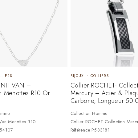
LLIERS
BIJOUX
COLLIERS
DINH VAN –
Collier ROCHET- Collec
on Menottes R10 Or
Mercury – Acier & Plaq
Carbone, Longueur 50 
Femme
Collection Homme
 Van Menottes R10
Collier ROCHET Collection Merc
654107
Référence:P533181