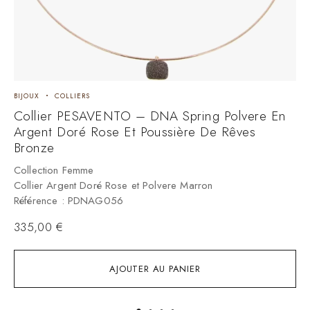
BIJOUX
COLLIERS
B
Collier PESAVENTO – DNA Spring Polvere En
C
Argent Doré Rose Et Poussière De Rêves
O
Bronze
C
C
Collection Femme
R
Collier Argent Doré Rose et Polvere Marron
Référence : PDNAG056
3
335,00
€
AJOUTER AU PANIER