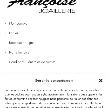
Mon compte
Panier
Boutique en ligne
Notre histoire
Conditions Générales de Ventes
NOUS CONTACTER
Gérer le consentement
Joaillerie : 05 53 53 11 79
Pour offrir les meilleures expériences, nous utilisons des technologies telles
que les cookies pour stocker et/ou accéder aux informations des appareils. Le
Bijouterie : 05 53 53 64 11
fait de consentir à ces technologies nous permettra de traiter des données
telles que le comportement de navigation ou les ID uniques sur ce site. Le fait
Mardi au Samedi: 09:00 - 19:00
de ne pas consentir ou de retirer son consentement peut avoir un effet négatif