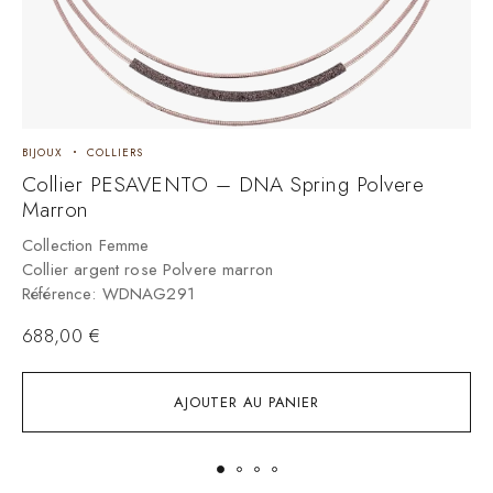
BIJOUX
COLLIERS
B
Collier PESAVENTO – DNA Spring Polvere
C
Marron
M
Collection Femme
C
Collier argent rose Polvere marron
C
Référence: WDNAG291
R
688,00
€
AJOUTER AU PANIER