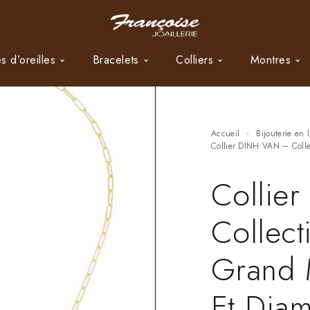
s d’oreilles
Bracelets
Colliers
Montres
Accueil
Bijouterie en 
Collier DINH VAN – Col
Collie
Collec
Grand 
Et Diam