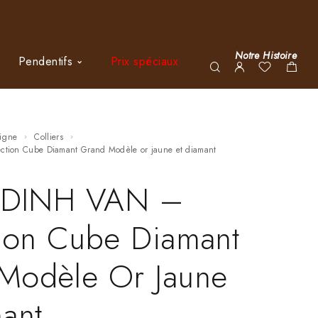
Notre Histoire
Pendentifs
Prix spéciaux
ligne
Colliers
lection Cube Diamant Grand Modèle or jaune et diamant
r DINH VAN –
tion Cube Diamant
Modèle Or Jaune
ant