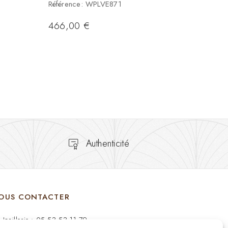
Référence: WPLVE871
466,00
€
Authenticité
OUS CONTACTER
Joaillerie : 05 53 53 11 79