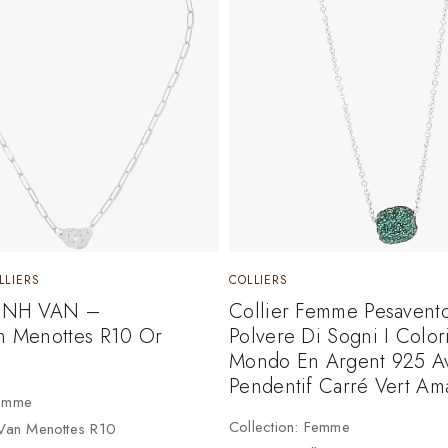
LLIERS
COLLIERS
DINH VAN –
Collier Femme Pesavent
on Menottes R10 Or
Polvere Di Sogni I Color
Mondo En Argent 925 A
Pendentif Carré Vert A
Femme
Collection: Femme
 Van Menottes R10