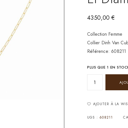
4350,00
€
Collection Femme
Collier Dinh Van C
Référence: 608211
PLUS QUE 1 EN STOC
AJO
AJOUTER À LA WIS
UGS :
608211
CA