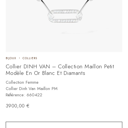
BIJOUX
COLLIERS
B
Collier DINH VAN – Collection Maillon Petit
C
Modèle En Or Blanc Et Diamants
O
Collection Femme
C
Collier Dinh Van Maillon PM
C
Référence: 660422
R
3900,00
€