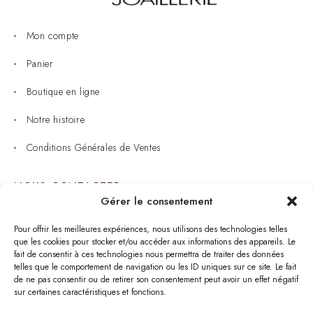
Mon compte
Panier
Boutique en ligne
Notre histoire
Conditions Générales de Ventes
NOUS CONTACTER
Gérer le consentement
Joaillerie : 05 53 53 11 79
Pour offrir les meilleures expériences, nous utilisons des technologies telles
que les cookies pour stocker et/ou accéder aux informations des appareils. Le
Bijouterie : 05 53 53 64 11
fait de consentir à ces technologies nous permettra de traiter des données
telles que le comportement de navigation ou les ID uniques sur ce site. Le fait
Mardi au Samedi: 09:00 - 19:00
de ne pas consentir ou de retirer son consentement peut avoir un effet négatif
sur certaines caractéristiques et fonctions.
bijouterie.lavergne@orange.fr