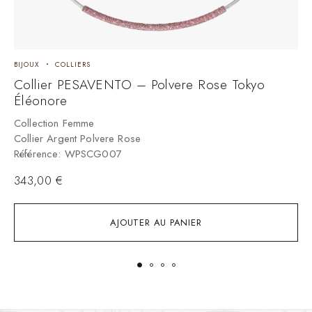
BIJOUX
COLLIERS
B
Collier PESAVENTO – Polvere Rose Tokyo
C
Éléonore
M
Collection Femme
C
Collier Argent Polvere Rose
C
Référence: WPSCG007
R
343,00
€
AJOUTER AU PANIER