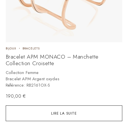
BIJOUX
BRACELETS
B
Bracelet APM MONACO – Manchette
B
Collection Croisette
M
Collection Femme
C
Bracelet APM Argent oxydes
M
Référence: RB2161OX-S
R
190,00
€
LIRE LA SUITE