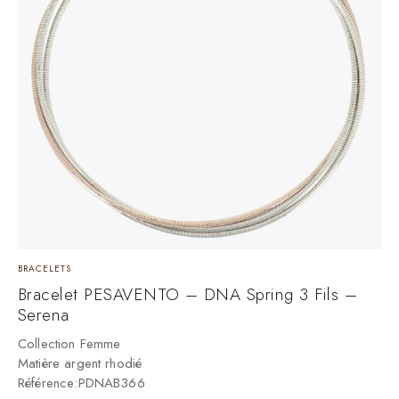
BRACELETS
B
Bracelet PESAVENTO – DNA Spring 3 Fils –
Serena
C
Collection Femme
C
Matière argent rhodié
B
Référence:PDNAB366
R