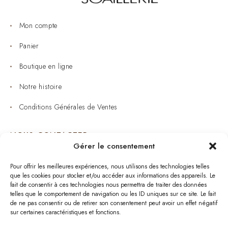
Mon compte
Panier
Boutique en ligne
Notre histoire
Conditions Générales de Ventes
NOUS CONTACTER
Gérer le consentement
Joaillerie : 05 53 53 11 79
Pour offrir les meilleures expériences, nous utilisons des technologies telles
que les cookies pour stocker et/ou accéder aux informations des appareils. Le
Bijouterie : 05 53 53 64 11
fait de consentir à ces technologies nous permettra de traiter des données
telles que le comportement de navigation ou les ID uniques sur ce site. Le fait
Mardi au Samedi: 09:00 - 19:00
de ne pas consentir ou de retirer son consentement peut avoir un effet négatif
sur certaines caractéristiques et fonctions.
bijouterie.lavergne@orange.fr