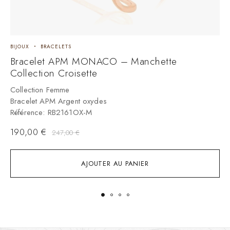
BIJOUX
BRACELETS
B
Bracelet APM MONACO – Manchette
B
Collection Croisette
C
B
Collection Femme
R
Bracelet APM Argent oxydes
Référence: RB2161OX-M
190,00
€
247,00
€
AJOUTER AU PANIER