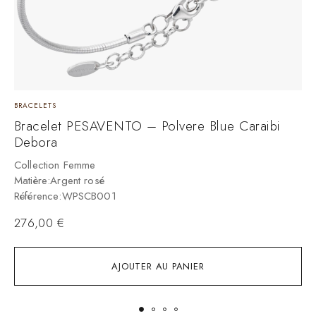
BRACELETS
B
Bracelet PESAVENTO – Polvere Blue Caraibi
B
Debora
S
Collection Femme
C
Matière:Argent rosé
B
Référence:WPSCB001
R
276,00
€
AJOUTER AU PANIER