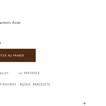
ntorin Acier
K
UTER AU PANIER
PARTAGER
HLIST
ATÉGORIES :
BIJOUX
,
BRACELETS