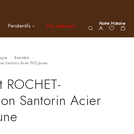
Notre Histoire
Pendentifs
Prix spéciaux
ligne
Bracelets
tion Santorin Acier PVD Jaune
et ROCHET-
ion Santorin Acier
une