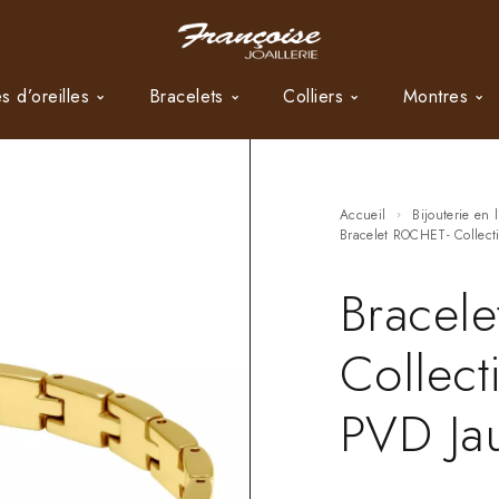
s d’oreilles
Bracelets
Colliers
Montres
Accueil
Bijouterie en 
Bracelet ROCHET- Collec
Bracel
Collect
PVD Ja