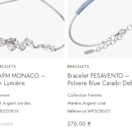
ACELETS
BRACELETS
t APM MONACO –
Bracelet PESAVENTO –
n Lumière
Polvere Blue Caraibi De
Femme
Collection Femme
M Argent oxydes
Matière:Argent rosé
 AB3278OX
Référence:WPSCB001
276,00
€
72,00
€