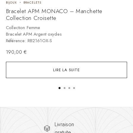
BIJOUX
BRACELETS
B
Bracelet APM MONACO – Manchette
B
Collection Croisette
C
B
Collection Femme
R
Bracelet APM Argent oxydes
Référence: RB2161OX-S
190,00
€
LIRE LA SUITE
Livraison
gratuite