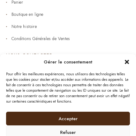
Panier
Boutique en ligne
Notre histoire
Conditions Générales de Ventes
NOUS CONTACTER
Gérer le consentement
Joaillerie : 05 53 53 11 79
Pour offrir les meilleures expériences, nous utilisons des technologies telles
que les cookies pour stocker et/ou accéder aux informations des appareils. Le
Bijouterie : 05 53 53 64 11
fait de consentir à ces technologies nous permettra de traiter des données
telles que le comportement de navigation ou les ID uniques sur ce site. Le fait
Mardi au Samedi: 09:00 - 19:00
de ne pas consentir ou de retirer son consentement peut avoir un effet négatif
sur certaines caractéristiques et fonctions.
bijouterie.lavergne@orange.fr
Accepter
Refuser
Plan de site
| © 2024
BurdiWeb
| Tous droits