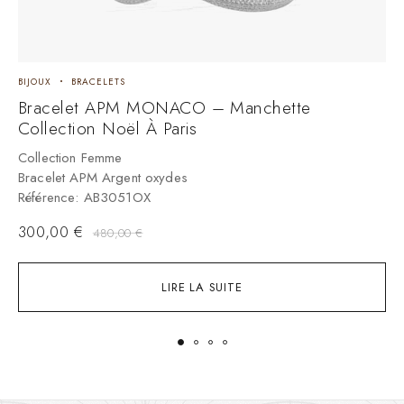
BIJOUX
BRACELETS
B
Bracelet APM MONACO – Manchette
B
Collection Noël À Paris
C
B
Collection Femme
R
Bracelet APM Argent oxydes
Référence: AB3051OX
300,00
€
480,00
€
LIRE LA SUITE