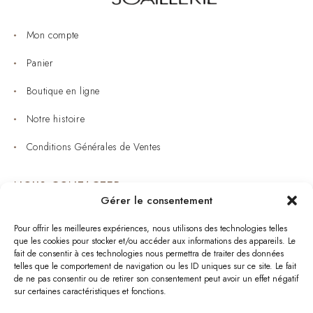
Mon compte
Panier
Boutique en ligne
Notre histoire
Conditions Générales de Ventes
NOUS CONTACTER
Gérer le consentement
Joaillerie : 05 53 53 11 79
Pour offrir les meilleures expériences, nous utilisons des technologies telles
que les cookies pour stocker et/ou accéder aux informations des appareils. Le
Bijouterie : 05 53 53 64 11
fait de consentir à ces technologies nous permettra de traiter des données
telles que le comportement de navigation ou les ID uniques sur ce site. Le fait
Mardi au Samedi: 09:00 - 19:00
de ne pas consentir ou de retirer son consentement peut avoir un effet négatif
sur certaines caractéristiques et fonctions.
bijouterie.lavergne@orange.fr