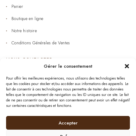
Panier
Boutique en ligne
Notre histoire
Conditions Générales de Ventes
NOUS CONTACTER
Gérer le consentement
Joaillerie : 05 53 53 11 79
Pour offrir les meilleures expériences, nous utilisons des technologies telles
que les cookies pour stocker et/ou accéder aux informations des appareils. Le
Bijouterie : 05 53 53 64 11
fait de consentir à ces technologies nous permettra de traiter des données
telles que le comportement de navigation ou les ID uniques sur ce site. Le fait
Mardi au Samedi: 09:00 - 19:00
de ne pas consentir ou de retirer son consentement peut avoir un effet négatif
sur certaines caractéristiques et fonctions.
bijouterie.lavergne@orange.fr
Accepter