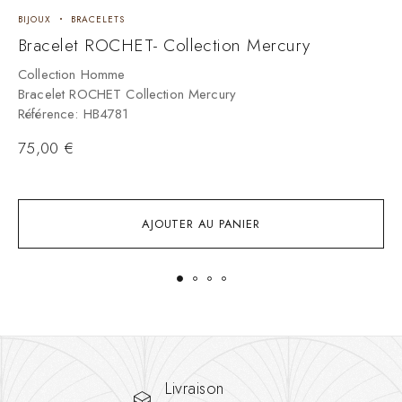
BIJOUX
BRACELETS
B
Bracelet ROCHET- Collection Mercury
C
Collection Homme
Bracelet ROCHET Collection Mercury
C
Référence: HB4781
B
R
75,00
€
1
AJOUTER AU PANIER
Livraison