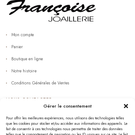
Mon compte
Panier
Boutique en ligne
Notre histoire
Conditions Générales de Ventes
NOUS CONTACTER
Gérer le consentement
Joaillerie : 05 53 53 11 79
Pour offrir les meilleures expériences, nous utilisons des technologies telles
que les cookies pour stocker et/ou accéder aux informations des appareils. Le
Bijouterie : 05 53 53 64 11
fait de consentir à ces technologies nous permettra de traiter des données
telles que le comportement de navigation ou les ID uniques sur ce site. Le fait