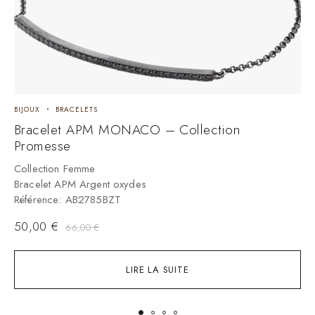
BIJOUX
BRACELETS
B
Bracelet APM MONACO – Collection
B
Promesse
C
B
Collection Femme
R
Bracelet APM Argent oxydes
Référence: AB2785BZT
50,00
€
66,00
€
LIRE LA SUITE