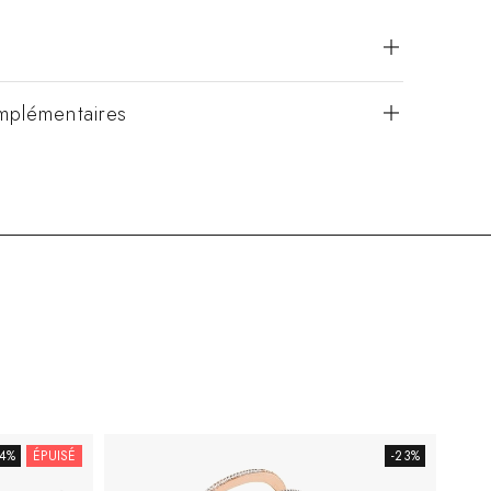
mplémentaires
24%
ÉPUISÉ
-23%