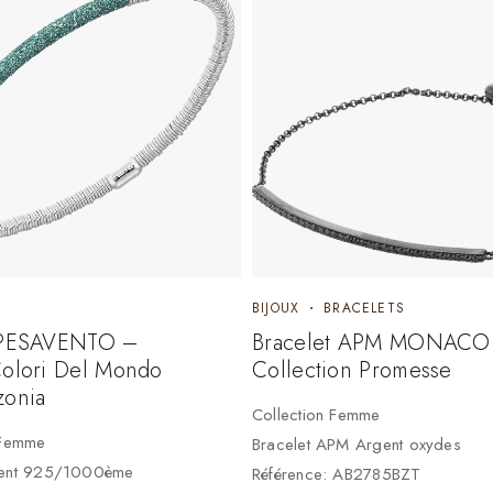
BIJOUX
BRACELETS
 PESAVENTO –
Bracelet APM MONACO
Colori Del Mondo
Collection Promesse
zonia
Collection Femme
 Femme
Bracelet APM Argent oxydes
gent 925/1000ème
Référence: AB2785BZT