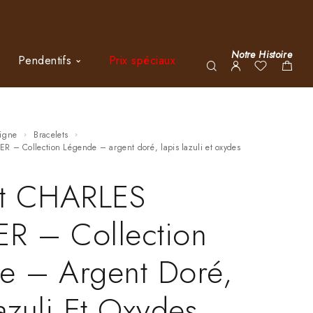
Notre Histoire
Pendentifs
Prix spéciaux
ligne
Bracelets
R – Collection Légende – argent doré, lapis lazuli et oxydes
et CHARLES
R – Collection
e – Argent Doré,
azuli Et Oxydes