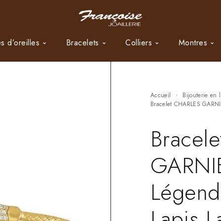
s d’oreilles
Bracelets
Colliers
Montres
Accueil
Bijouterie en 
Bracelet CHARLES GARNIE
Bracel
GARNIE
Légend
Lapis L