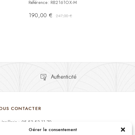
Référence: RB2161OX-M
190,00
€
247,00
€
Authenticité
OUS CONTACTER
Joaillerie : 05 53 53 11 79
Gérer le consentement
Bijouterie : 05 53 53 64 11