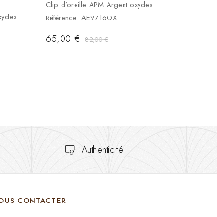
Clip d’oreille APM Argent oxydes
xydes
Référence: AE9716OX
65,00
€
82,00
€
Authenticité
OUS CONTACTER