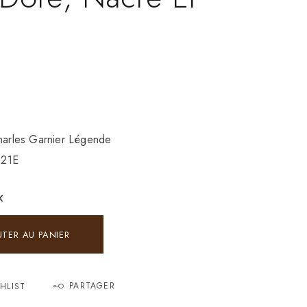
Charles Garnier Légende
121E
K
UTER AU PANIER
PARTAGER
HLIST