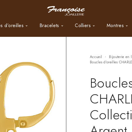
s d’oreilles
Bracelets
Colliers
Montres
Accueil
Bijouterie en 
Boucles d’oreilles CHAR
Boucles
CHARL
Collec
Argent 