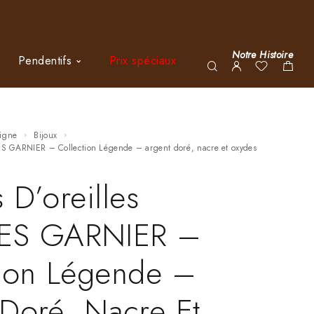
Notre Histoire
Pendentifs
Prix spéciaux
ligne
Bijoux
LES GARNIER – Collection Légende – argent doré, nacre et oxydes
 D’oreilles
ES GARNIER –
tion Légende –
Doré, Nacre Et