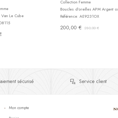
Collection Femme
Femme
Boucles d’oreilles APM Argent o
h Van Le Cube
Référence: AE9231OX
808115
200,00
€
280,00
€
€
aiement sécurisé
Service client
Mon compte
N