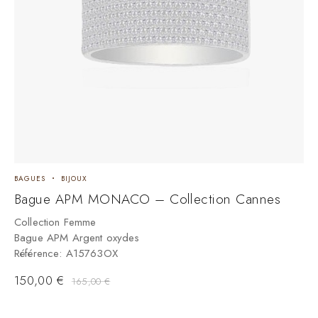
BAGUES
BIJOUX
B
Bague APM MONACO – Collection Cannes
B
Collection Femme
Bague APM Argent oxydes
C
Référence: A15763OX
M
R
150,00
€
165,00
€
4