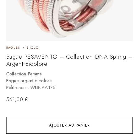
BAGUES
BIJOUX
B
Bague PESAVENTO – Collection DNA Spring –
B
Argent Bicolore
C
B
Collection Femme
R
Bague argent bicolore
Référence : WDNAA175
561,00
€
AJOUTER AU PANIER